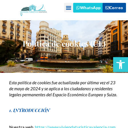
WhatsApp
Correo
LUGARES DE INTERÉS
Política de cookies (UE)
Abrir
Esta política de cookies fue actualizada por última vez el 23
de mayo de 2024 y se aplica a los ciudadanos y residentes
legales permanentes del Espacio Económico Europeo y Suiza.
1. INTRODUCCIÓN
Nuestra web,
https://www.viviendaturisticavalencia.com